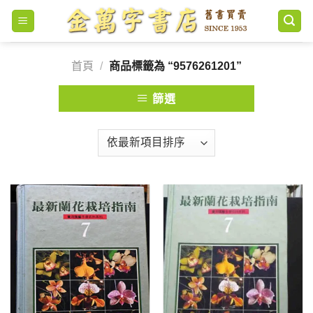
Skip
to
content
首頁
/
商品標籤為 “9576261201”
篩選