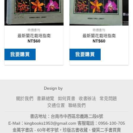
特價書刊
特價書刊
最新蘭花栽培指南
最新蘭花栽培指南
NT$
60
NT$
60
我要購買
我要購買
Design by
關於我們
書籍總覽
如何買書
收書辦法
常見問題
交通位置
聯絡我們
書店地址：台南市中西區忠義路二段6號
E-Mail：
kingbooks1953@gmail.com
客服電話：0956-100-705
金萬字書店 - 60年老字號，珍版古書收藏、優質二手書買賣