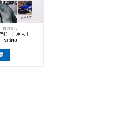
特價書刊
福特－汽車大王
NT$
40
買