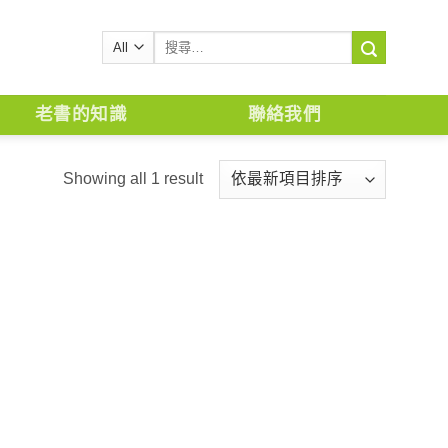
搜
尋
關
鍵
老書的知識
聯絡我們
字:
Showing all 1 result