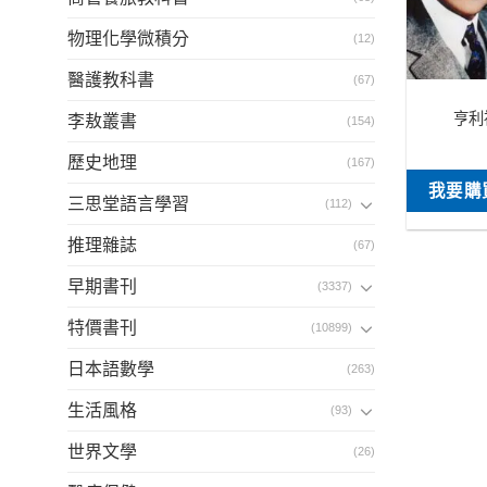
物理化學微積分
(12)
醫護教科書
(67)
亨利
李敖叢書
(154)
歷史地理
(167)
我要購
三思堂語言學習
(112)
推理雜誌
(67)
早期書刊
(3337)
特價書刊
(10899)
日本語數學
(263)
生活風格
(93)
世界文學
(26)