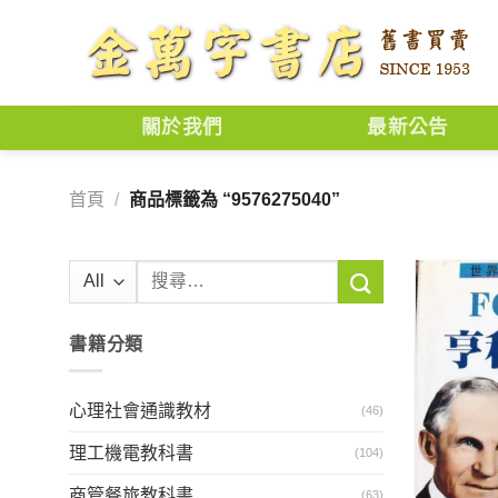
Skip
to
content
關於我們
最新公告
首頁
/
商品標籤為 “9576275040”
搜
尋
關
書籍分類
鍵
字:
心理社會通識教材
(46)
理工機電教科書
(104)
商管餐旅教科書
(63)