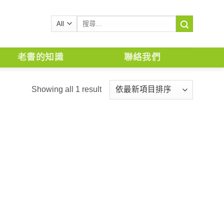
搜
尋
關
鍵
老書的知識
聯絡我們
字:
Showing all 1 result