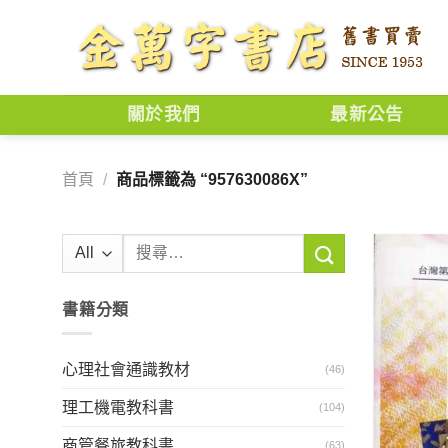
Skip
to
content
關於我們
最新公告
首頁
/
商品標籤為 “957630086X”
搜
尋
關
書籍分類
鍵
字:
心理社會通識教材
(46)
理工機電教科書
(104)
商管餐旅教科書
(63)