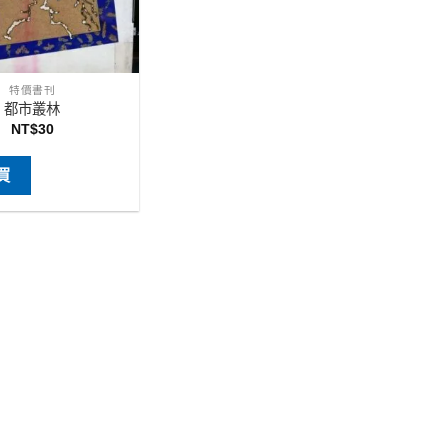
特價書刊
都市叢林
NT$
30
買