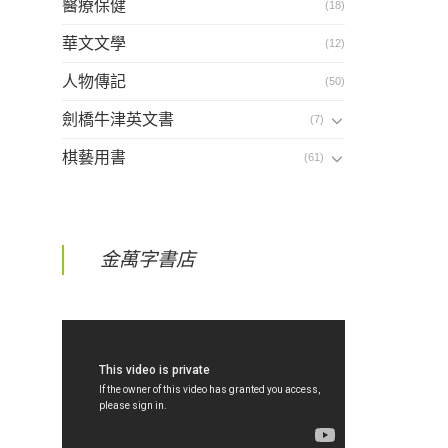
醫療保健
(18)
華文文學
(12)
人物傳記
(50)
劍橋牛津英文書
(7)
棋藝用書
(61)
金萬字書店