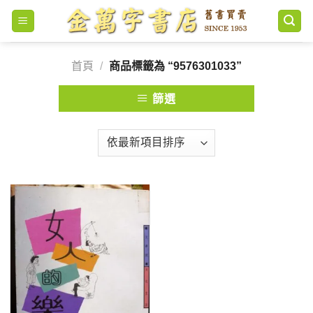
Skip
to
content
首頁
/
商品標籤為 “9576301033”
篩選