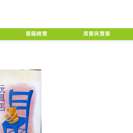
書籍總覽
買書與賣書