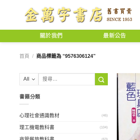
Skip
to
content
關於我們
最新公告
首頁
/
商品標籤為 “9576306124”
搜
尋
關
書籍分類
鍵
字:
心理社會通識教材
(46)
理工機電教科書
(104)
商管餐旅教科書
(63)