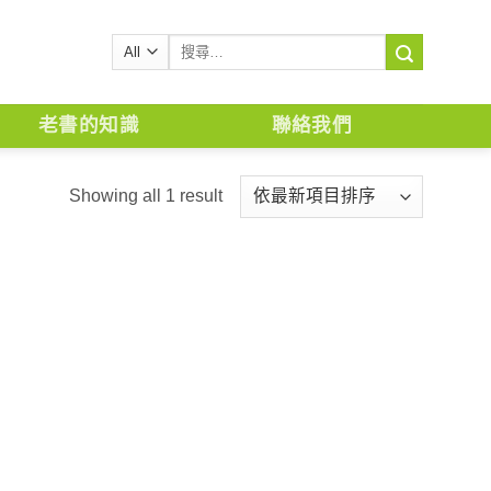
搜
尋
關
鍵
老書的知識
聯絡我們
字:
Showing all 1 result