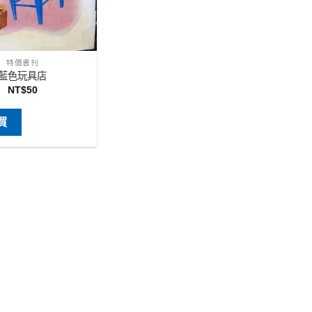
特價書刊
藍色玩具店
NT$
50
買