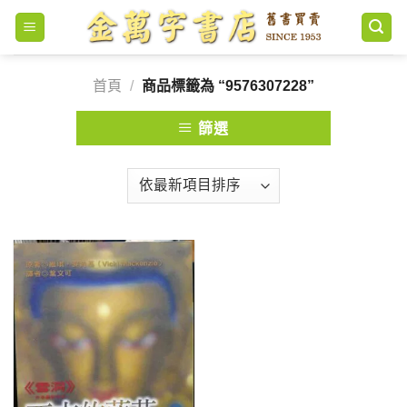
Skip
to
content
首頁
/
商品標籤為 “9576307228”
篩選