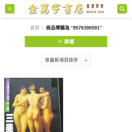
Skip
to
content
首頁
/
商品標籤為 “9576390591”
篩選