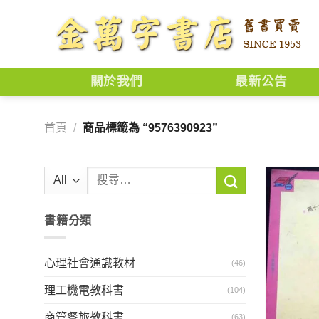
Skip
to
content
關於我們
最新公告
首頁
/
商品標籤為 “9576390923”
搜
尋
關
書籍分類
鍵
字:
心理社會通識教材
(46)
理工機電教科書
(104)
商管餐旅教科書
(63)