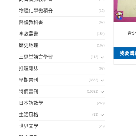
物理化學微積分
(12)
醫護教科書
(67)
青少
李敖叢書
(154)
歷史地理
(167)
我要購
三思堂語言學習
(112)
推理雜誌
(67)
早期書刊
(3332)
特價書刊
(10891)
日本語數學
(263)
生活風格
(93)
世界文學
(26)