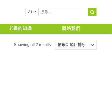
搜
尋
關
鍵
老書的知識
聯絡我們
字:
Showing all 2 results