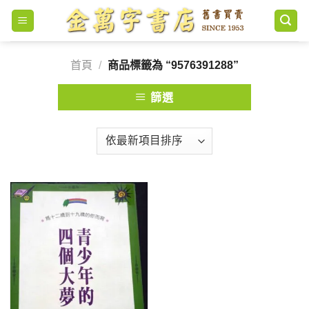
Skip
to
content
首頁
/
商品標籤為 “9576391288”
篩選