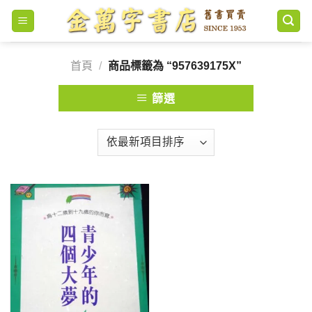
Skip
to
content
首頁
/
商品標籤為 “957639175X”
篩選