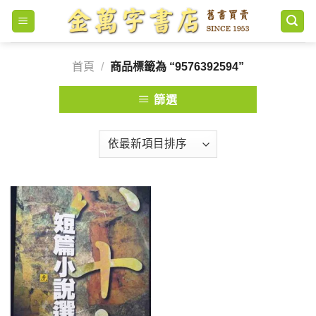
Skip
to
content
首頁
/
商品標籤為 “9576392594”
篩選