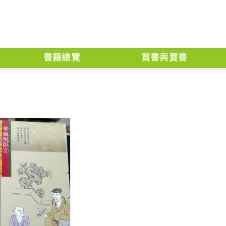
書籍總覽
買書與賣書