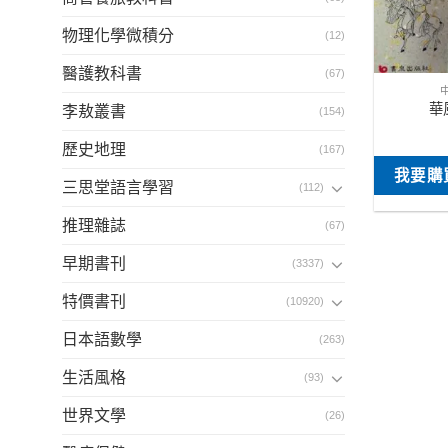
物理化學微積分
(12)
醫護教科書
(67)
華
李敖叢書
(154)
歷史地理
(167)
我要購
三思堂語言學習
(112)
推理雜誌
(67)
早期書刊
(3337)
特價書刊
(10920)
日本語數學
(263)
生活風格
(93)
世界文學
(26)