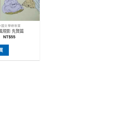
中國文學總新賞
風現影 先賢篇
NT$
55
買