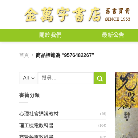
Skip
to
content
關於我們
最新公告
首頁
/
商品標籤為 “9576482267”
搜
尋
關
書籍分類
鍵
字:
心理社會通識教材
(46)
理工機電教科書
(104)
商管餐旅教科書
(63)