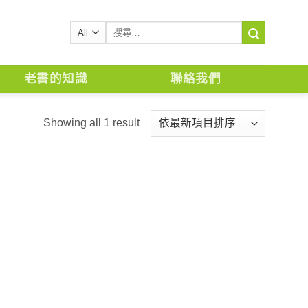
搜
尋
關
鍵
老書的知識
聯絡我們
字:
Showing all 1 result