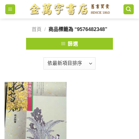
Skip
to
content
首頁
/
商品標籤為 “9576482348”
篩選