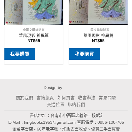
中國文學總新賞
中國文學總新賞
華風現影 神異篇
華風現影 神異篇
NT$
55
NT$
55
我要購買
我要購買
Design by
關於我們
書籍總覽
如何買書
收書辦法
常見問題
交通位置
聯絡我們
書店地址：台南市中西區忠義路二段6號
E-Mail：
kingbooks1953@gmail.com
客服電話：0956-100-705
金萬字書店 - 60年老字號，珍版古書收藏、優質二手書買賣