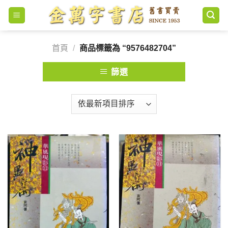
Skip
to
content
首頁
/
商品標籤為 “9576482704”
篩選