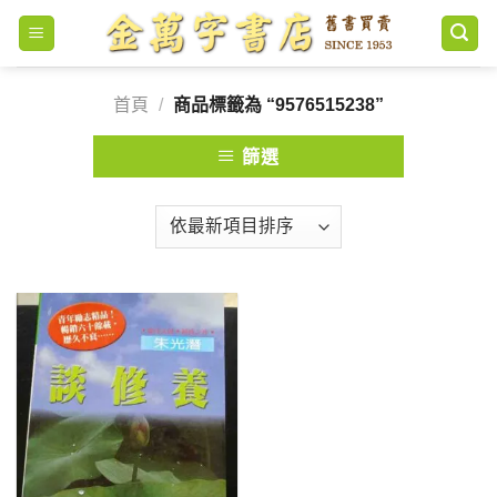
Skip
to
content
首頁
/
商品標籤為 “9576515238”
篩選