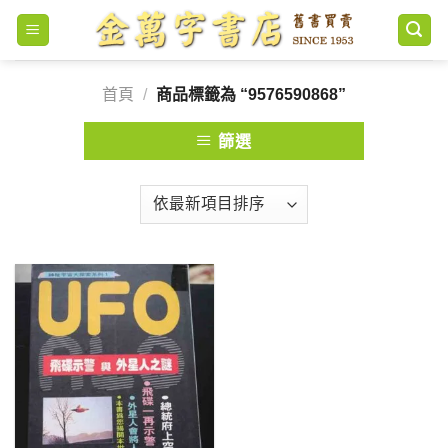
Skip
to
content
首頁
/
商品標籤為 “9576590868”
篩選