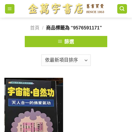
Skip
to
content
首頁
/
商品標籤為 “9576591171”
篩選