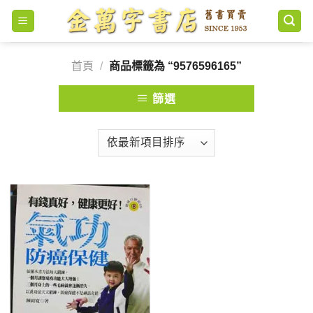
Skip
to
content
首頁
/
商品標籤為 “9576596165”
篩選