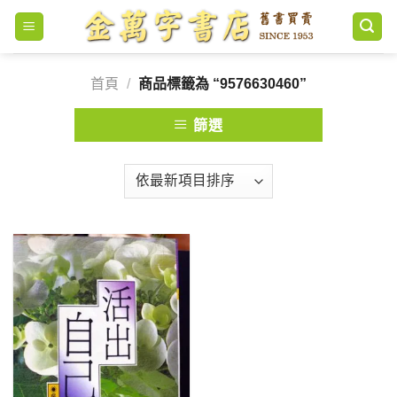
Skip
to
content
首頁
/
商品標籤為 “9576630460”
篩選