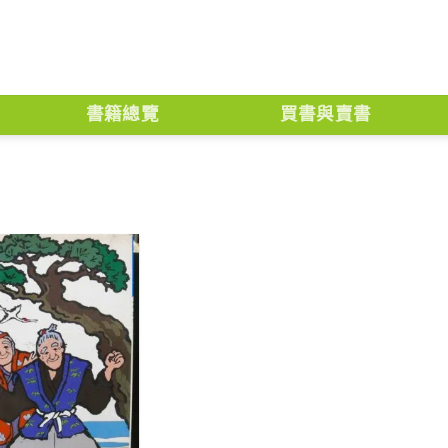
書籍總覽
買書與賣書