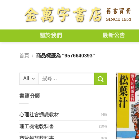
Skip
to
content
關於我們
最新公告
首頁
/
商品標籤為 “9576640393”
搜
尋
關
書籍分類
鍵
字:
心理社會通識教材
(46)
理工機電教科書
(104)
商管餐旅教科書
(63)