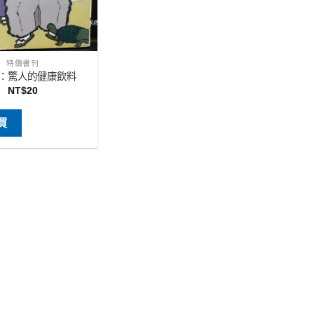
特價書刊
：驚人的健康飲料
NT$
20
買