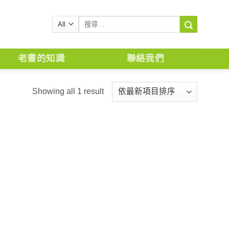
搜
尋
關
鍵
老書的知識
聯絡我們
字:
Showing all 1 result