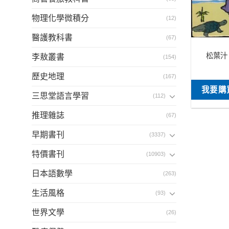
物理化學微積分
(12)
醫護教科書
(67)
松葉汁
李敖叢書
(154)
歷史地理
(167)
我要購
三思堂語言學習
(112)
推理雜誌
(67)
早期書刊
(3337)
特價書刊
(10903)
日本語數學
(263)
生活風格
(93)
世界文學
(26)