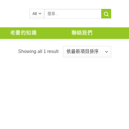
搜
尋
關
鍵
老書的知識
聯絡我們
字:
Showing all 1 result