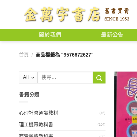
Skip
to
content
關於我們
最新公告
首頁
/
商品標籤為 “9576672627”
搜
尋
關
書籍分類
鍵
字:
心理社會通識教材
(46)
理工機電教科書
(104)
商管餐旅教科書
(63)