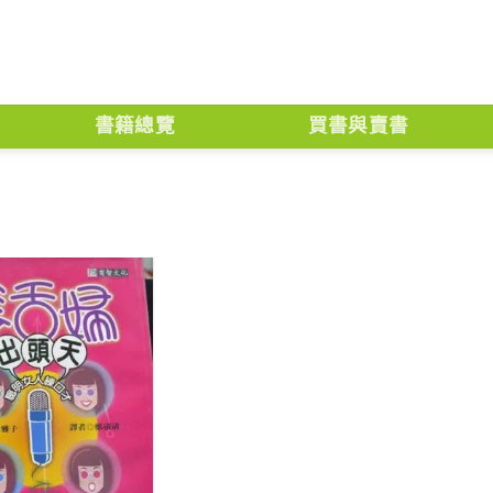
書籍總覽
買書與賣書