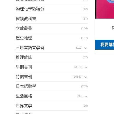
物理化學微積分
(12)
醫護教科書
(67)
李敖叢書
(154)
歷史地理
(167)
我要購
三思堂語言學習
(112)
推理雜誌
(67)
早期書刊
(3310)
特價書刊
(10847)
日本語數學
(263)
生活風格
(93)
世界文學
(26)