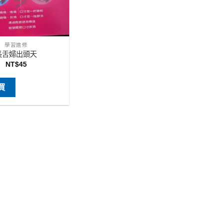
學習進修
長舌婦出頭天
NT$
45
買