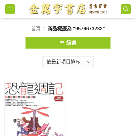
Skip
to
content
首頁
/
商品標籤為 “9576673232”
篩選