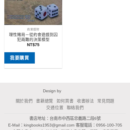
商業理財
理性賭局－從約會遊戲到囚
犯兩難的決策模型
NT$
75
我要購買
Design by
關於我們
書籍總覽
如何買書
收書辦法
常見問題
交通位置
聯絡我們
書店地址：台南市中西區忠義路二段6號
E-Mail：
kingbooks1953@gmail.com
客服電話：0956-100-705