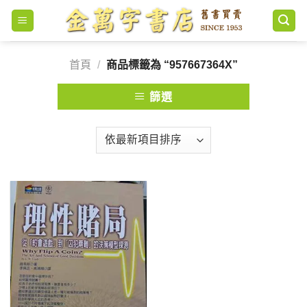
Skip
to
content
首頁
/
商品標籤為 “957667364X”
篩選