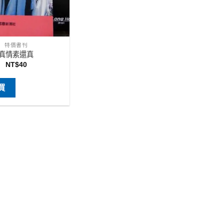
特價書刊
真情素還真
NT$
40
買