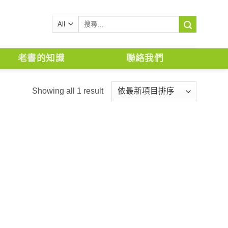
搜
尋
關
鍵
老書的知識
聯絡我們
字:
Showing all 1 result