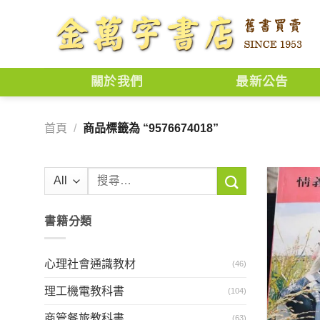
Skip
to
content
關於我們
最新公告
首頁
/
商品標籤為 “9576674018”
搜
尋
關
書籍分類
鍵
字:
心理社會通識教材
(46)
理工機電教科書
(104)
商管餐旅教科書
(63)