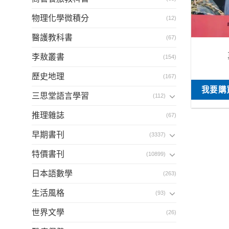
物理化學微積分
(12)
醫護教科書
(67)
李敖叢書
(154)
歷史地理
(167)
我要購
三思堂語言學習
(112)
推理雜誌
(67)
早期書刊
(3337)
特價書刊
(10899)
日本語數學
(263)
生活風格
(93)
世界文學
(26)