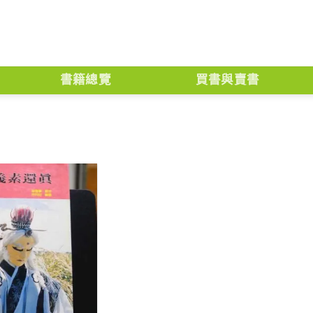
書籍總覽
買書與賣書