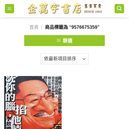
Skip
to
content
首頁
/
商品標籤為 “9576675359”
篩選