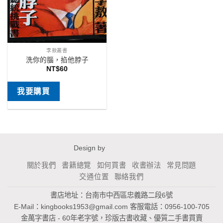
李敖叢書
洗你的腦，掐他脖子
NT$
60
我要購買
Design by
關於我們
書籍總覽
如何買書
收書辦法
常見問題
交通位置
聯絡我們
書店地址：台南市中西區忠義路二段6號
E-Mail：
kingbooks1953@gmail.com
客服電話：0956-100-705
金萬字書店 - 60年老字號，珍版古書收藏、優質二手書買賣