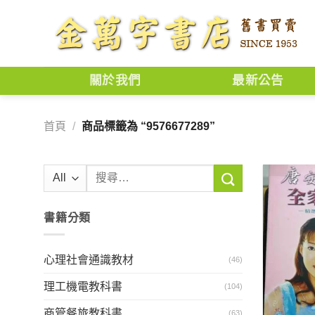
Skip
to
content
關於我們
最新公告
首頁
/
商品標籤為 “9576677289”
搜
尋
關
書籍分類
鍵
字:
心理社會通識教材
(46)
理工機電教科書
(104)
商管餐旅教科書
(63)