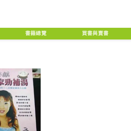
書籍總覽
買書與賣書