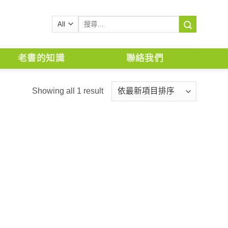
搜
尋
關
鍵
老書的知識
聯絡我們
字:
Showing all 1 result