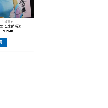
特價書刊
安麒全家勁補湯
NT$
40
買