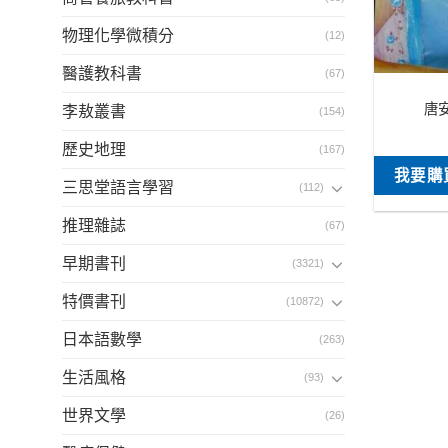
物理化學微積分
(12)
醫護教科書
(67)
唐
李敖叢書
(154)
歷史地理
(167)
我要購
三思堂語言學習
(112)
推理雜誌
(67)
早期書刊
(3321)
特價書刊
(10872)
日本語數學
(263)
生活風格
(93)
世界文學
(26)