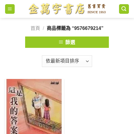
Skip
to
content
首頁
/
商品標籤為 “9576679214”
篩選