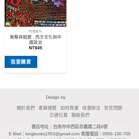
特價書刊
衝擊與蛻變 : 西方文化與中
國政治
NT$
45
我要購買
Design by
關於我們
書籍總覽
如何買書
收書辦法
常見問題
交通位置
聯絡我們
書店地址：台南市中西區忠義路二段6號
E-Mail：
kingbooks1953@gmail.com
客服電話：0956-100-705