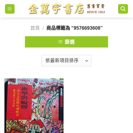
Skip
to
content
首頁
/
商品標籤為 “9576693608”
篩選