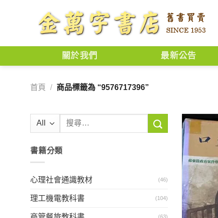
Skip
to
content
關於我們
最新公告
首頁
/
商品標籤為 “9576717396”
搜
尋
關
書籍分類
鍵
字:
心理社會通識教材
(46)
理工機電教科書
(104)
商管餐旅教科書
(63)