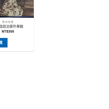
歷史地理
啟政治案件專輯
NT$
350
買