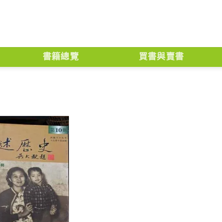
書籍總覽
買書與賣書