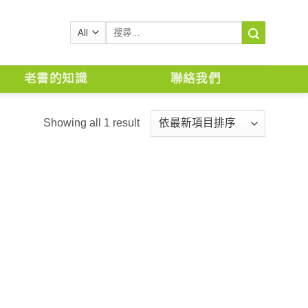
搜
尋
關
鍵
老書的知識
聯絡我們
字:
Showing all 1 result