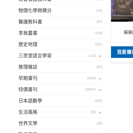
物理化學微積分
(12)
醫護教科書
(67)
蘇東
李敖叢書
(154)
歷史地理
(167)
我要購
三思堂語言學習
(112)
推理雜誌
(67)
早期書刊
(3310)
特價書刊
(10847)
日本語數學
(263)
生活風格
(93)
世界文學
(26)