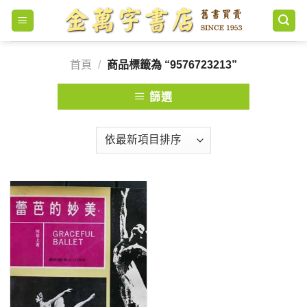
Skip
to
content
首頁
/
商品標籤為 “9576723213”
篩選