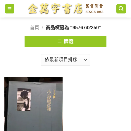
Skip
to
content
首頁
/
商品標籤為 “9576742250”
篩選