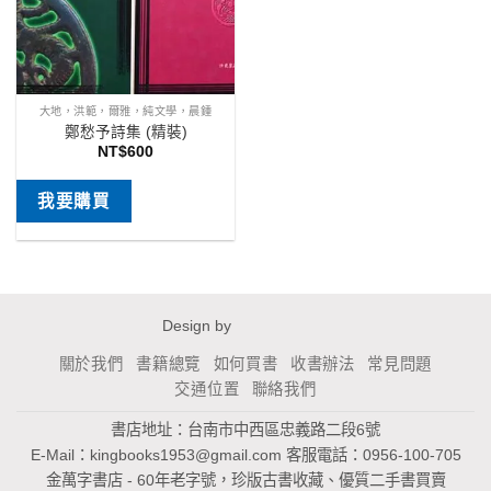
大地，洪範，爾雅，純文學，晨鍾
鄭愁予詩集 (精裝)
NT$
600
我要購買
Design by
關於我們
書籍總覽
如何買書
收書辦法
常見問題
交通位置
聯絡我們
書店地址：台南市中西區忠義路二段6號
E-Mail：
kingbooks1953@gmail.com
客服電話：0956-100-705
金萬字書店 - 60年老字號，珍版古書收藏、優質二手書買賣