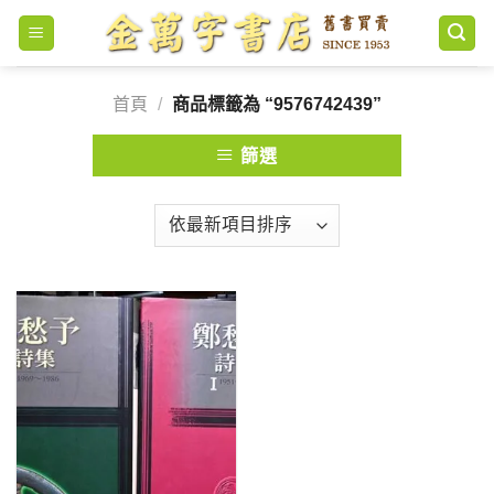
Skip
to
content
首頁
/
商品標籤為 “9576742439”
篩選