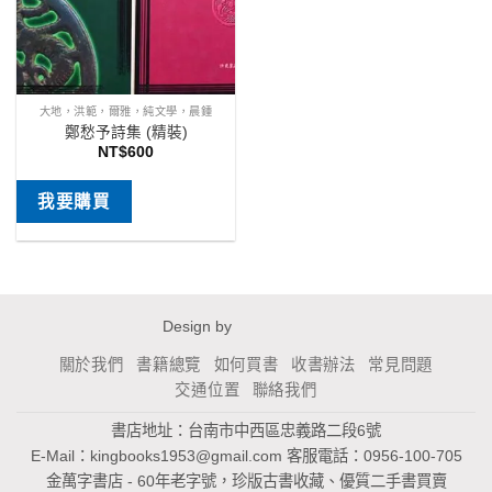
大地，洪範，爾雅，純文學，晨鍾
鄭愁予詩集 (精裝)
NT$
600
我要購買
Design by
關於我們
書籍總覽
如何買書
收書辦法
常見問題
交通位置
聯絡我們
書店地址：台南市中西區忠義路二段6號
E-Mail：
kingbooks1953@gmail.com
客服電話：0956-100-705
金萬字書店 - 60年老字號，珍版古書收藏、優質二手書買賣