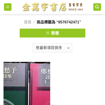
Skip
to
content
首頁
/
商品標籤為 “9576742471”
篩選