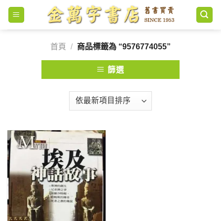
Skip
to
content
首頁
/
商品標籤為 “9576774055”
篩選