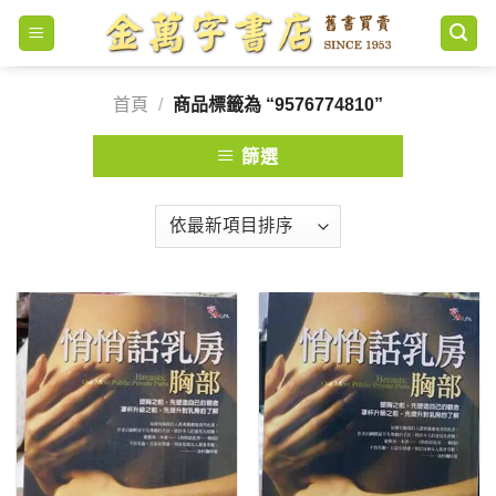
Skip
to
content
首頁
/
商品標籤為 “9576774810”
篩選