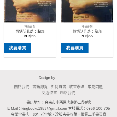
特價書刊
特價書刊
悄悄話乳房：胸部
悄悄話乳房：胸部
NT$
55
NT$
55
我要購買
我要購買
Design by
關於我們
書籍總覽
如何買書
收書辦法
常見問題
交通位置
聯絡我們
書店地址：台南市中西區忠義路二段6號
E-Mail：
kingbooks1953@gmail.com
客服電話：0956-100-705
金萬字書店 - 60年老字號，珍版古書收藏、優質二手書買賣