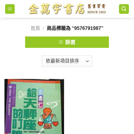
Skip
to
content
首頁
/
商品標籤為 “9576791987”
篩選