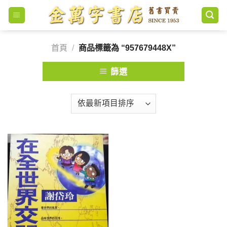
Skip
to
content
首頁
/
商品標籤為 “957679448X”
篩選