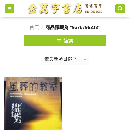
Skip
to
content
首頁
/
商品標籤為 “9576796318”
篩選