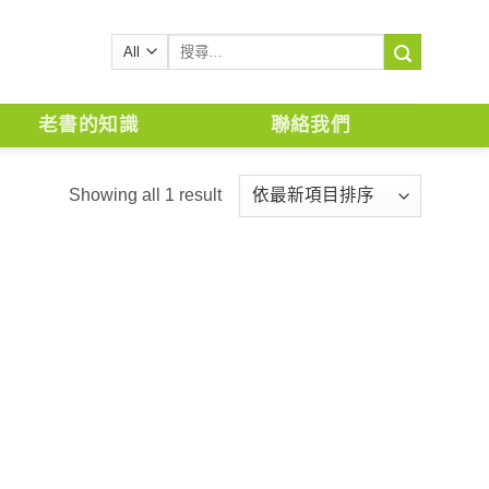
搜
尋
關
鍵
老書的知識
聯絡我們
字:
Showing all 1 result