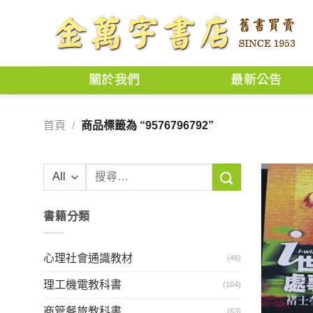
Skip
to
content
關於我們
最新公告
首頁
/
商品標籤為 “9576796792”
搜
尋
關
書籍分類
鍵
字:
心理社會通識教材
(46)
理工機電教科書
(104)
商管餐旅教科書
(63)