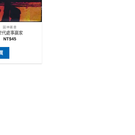
圓神叢書
i世代處事贏家
NT$
45
買