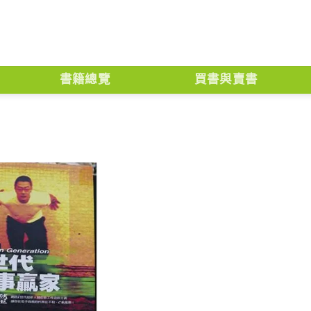
書籍總覽
買書與賣書