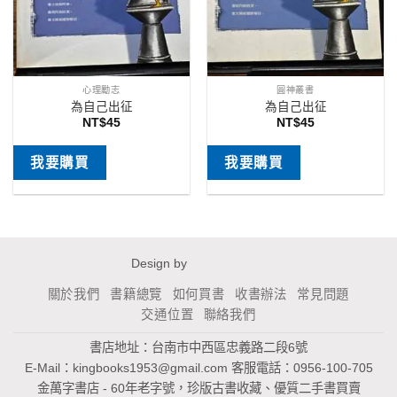
心理勵志
圓神叢書
為自己出征
為自己出征
NT$
45
NT$
45
我要購買
我要購買
Design by
關於我們
書籍總覽
如何買書
收書辦法
常見問題
交通位置
聯絡我們
書店地址：台南市中西區忠義路二段6號
E-Mail：
kingbooks1953@gmail.com
客服電話：0956-100-705
金萬字書店 - 60年老字號，珍版古書收藏、優質二手書買賣