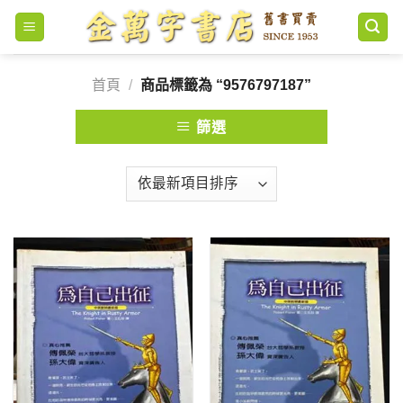
Skip
to
content
首頁
/
商品標籤為 “9576797187”
篩選