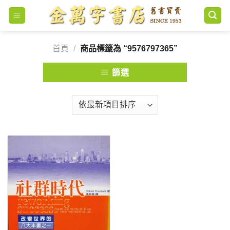
Skip
to
content
首頁
/
商品標籤為 “9576797365”
篩選