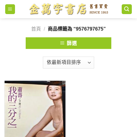
Skip
to
content
首頁
/
商品標籤為 “9576797675”
篩選