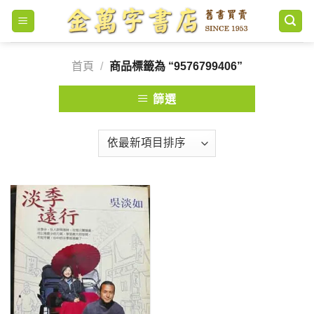
Skip
to
content
首頁
/
商品標籤為 “9576799406”
篩選