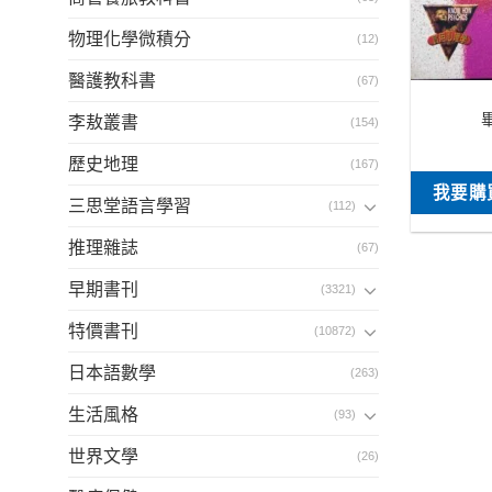
物理化學微積分
(12)
醫護教科書
(67)
李敖叢書
(154)
歷史地理
(167)
我要購
三思堂語言學習
(112)
推理雜誌
(67)
早期書刊
(3321)
特價書刊
(10872)
日本語數學
(263)
生活風格
(93)
世界文學
(26)