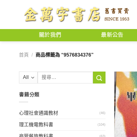
Skip
to
content
關於我們
最新公告
首頁
/
商品標籤為 “9576834376”
搜
尋
關
書籍分類
鍵
字:
心理社會通識教材
(46)
理工機電教科書
(104)
商管餐旅教科書
(63)