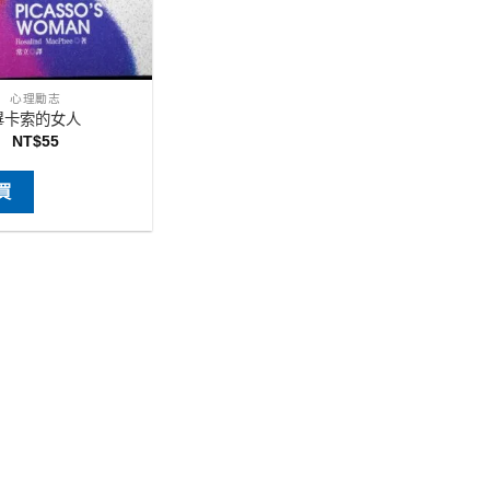
心理勵志
畢卡索的女人
NT$
55
買