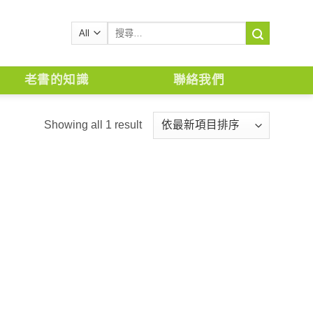
搜
尋
關
鍵
老書的知識
聯絡我們
字:
Showing all 1 result