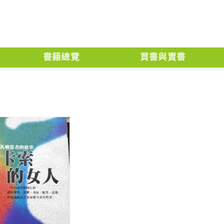
書籍總覽
買書與賣書