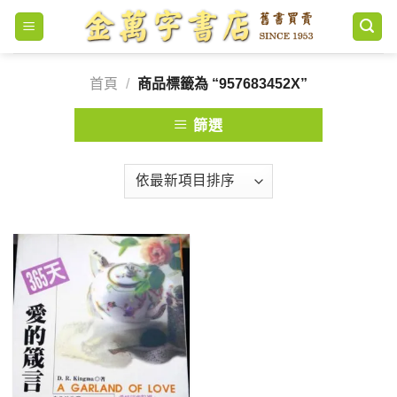
Skip
to
content
首頁
/
商品標籤為 “957683452X”
篩選