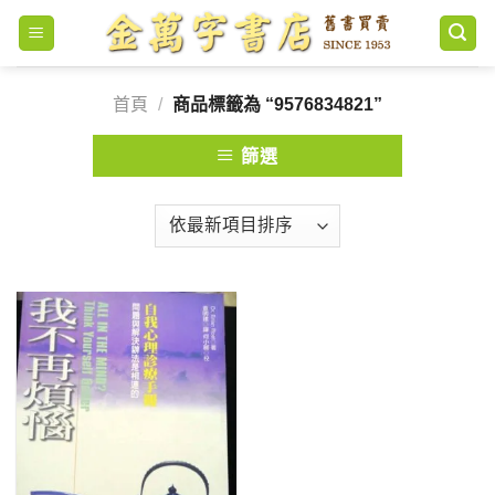
Skip
to
content
首頁
/
商品標籤為 “9576834821”
篩選