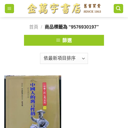
Skip
to
content
首頁
/
商品標籤為 “9576930197”
篩選