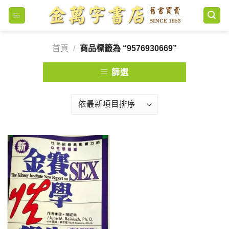
Skip
to
content
首頁
/
商品標籤為 “9576930669”
篩選