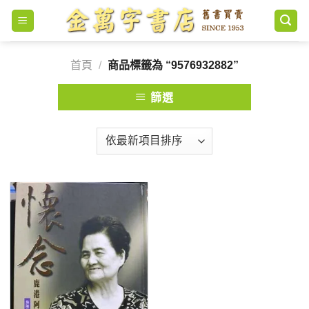
Skip
to
content
首頁
/
商品標籤為 “9576932882”
篩選