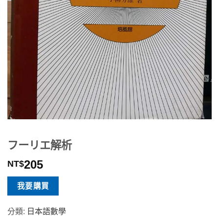
フーリエ解析
205
NT$
我要購買
分類:
日本語數學