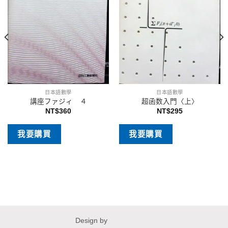
日本語數學
日本語數學
講座ファジィ ４
超函数入門〈上〉
NT$
360
NT$
295
我要購買
我要購買
Design by